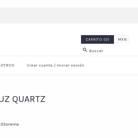
CARRITO (0)
MXN
SOTROS
Crear cuenta
/
Iniciar sesión
UZ QUARTZ
tStoremx