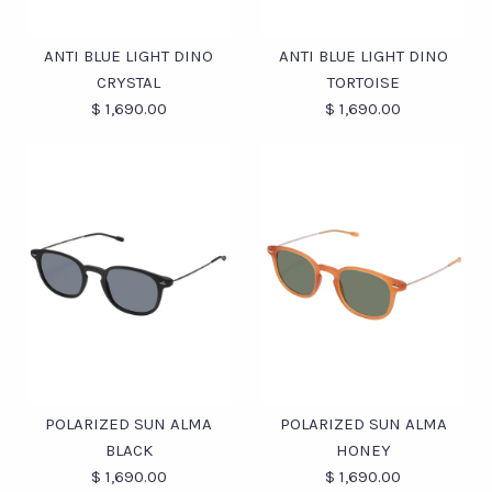
ANTI BLUE LIGHT CRUZ
ANTI BLUE LIGHT DINO
TORTOISE
BLACK
ANTI BLUE LIGHT DINO
ANTI BLUE LIGHT DINO
CRYSTAL
TORTOISE
$ 1,690.00
$ 1,690.00
$ 1,690.00
$ 1,690.00
CONCEPT STORE
CONCEPT STORE
ConceptStoremx
ConceptStoremx
Ver más detalles →
Ver más detalles →
Fotos /
Fotos /
1
1
/
/
2
2
/
/
3
3
ANTI BLUE LIGHT DINO
ANTI BLUE LIGHT DINO
TORTOISE
CRYSTAL
POLARIZED SUN ALMA
POLARIZED SUN ALMA
BLACK
HONEY
$ 1,690.00
$ 1,690.00
$ 1,690.00
$ 1,690.00