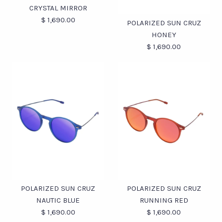
POLARIZED SUN CRUZ
POLARIZED SUN CRUZ
CRYSTAL MIRROR
$ 1,690.00
CRYSTAL
BLACK
POLARIZED SUN CRUZ
HONEY
$ 1,690.00
$ 1,690.00
$ 1,690.00
CONCEPT STORE
CONCEPT STORE
ConceptStoremx
ConceptStoremx
Fotos /
1
/
2
/
3
Ver más detalles →
Ver más detalles →
Fotos /
1
/
2
/
3
POLARIZED SUN CRUZ
CRYSTAL MIRROR
POLARIZED SUN CRUZ
$ 1,690.00
HONEY
POLARIZED SUN CRUZ
POLARIZED SUN CRUZ
NAUTIC BLUE
RUNNING RED
CONCEPT STORE
ConceptStoremx
$ 1,690.00
$ 1,690.00
$ 1,690.00