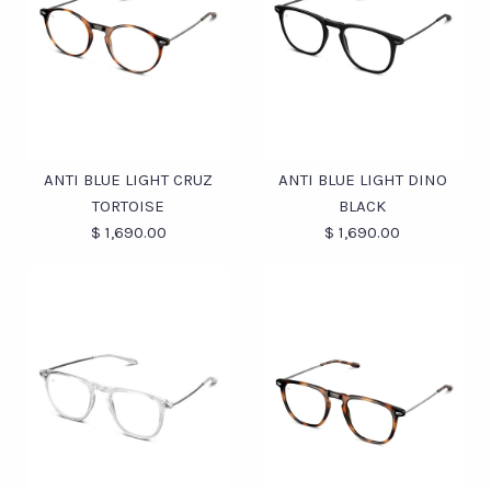
ANTI BLUE LIGHT CRUZ
ANTI BLUE LIGHT DINO
TORTOISE
BLACK
$ 1,690.00
$ 1,690.00
Fotos /
Fotos /
1
1
/
/
2
2
/
/
3
3