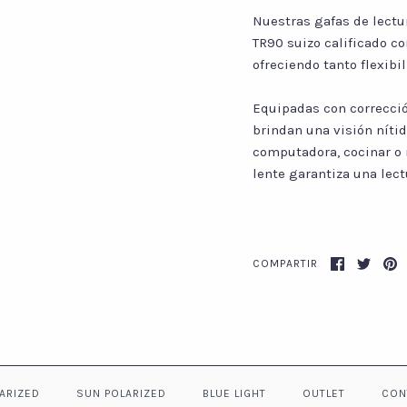
Nuestras gafas de lectu
TR90 suizo calificado c
ofreciendo tanto flexibi
Equipadas con corrección
brindan una visión nítid
computadora, cocinar o r
lente garantiza una lec
COMPARTIR
LARIZED
SUN POLARIZED
BLUE LIGHT
OUTLET
CON