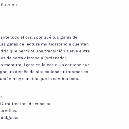
tStoremx
nte todo el día, ¿por qué tus gafas de
 Las gafas de lectura multidistancia cuentan
idrio que permite una transición suave entre
ades de corta distancia (ordenador,
Una montura ligera en la nariz. Un estuche que
gar, un diseño de alta calidad, ultrapráctico
olución muy sencilla que lo cambia todo.
z.
 17 milímetros de espesor.
ornillos.
 delgadas.